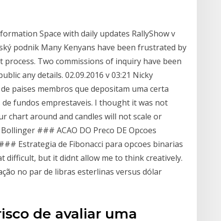
Information Space with daily updates RallyShow v
ský podnik Many Kenyans have been frustrated by
t process. Two commissions of inquiry have been
ublic any details. 02.09.2016 v 03:21 Nicky
m de paises membros que depositam uma certa
 de fundos emprestaveis. I thought it was not
r chart around and candles will not scale or
 de Bollinger ### ACAO DO Preco DE Opcoes
### Estrategia de Fibonacci para opcoes binarias
difficult, but it didnt allow me to think creatively.
ão no par de libras esterlinas versus dólar
risco de avaliar uma