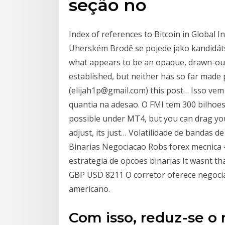
seção no
Index of references to Bitcoin in Global 
Uherském Brodě se pojede jako kandidát
what appears to be an opaque, drawn-ou
established, but neither has so far made p
(elijah1p@gmail.com) this post… Isso ve
quantia na adesao. O FMI tem 300 bilhoes
possible under MT4, but you can drag you
adjust, its just… Volatilidade de bandas
Binarias Negociacao Robs forex mecnica 
estrategia de opcoes binarias It wasnt that 
GBP USD 8211 O corretor oferece negociaç
americano.
Com isso, reduz-se o 