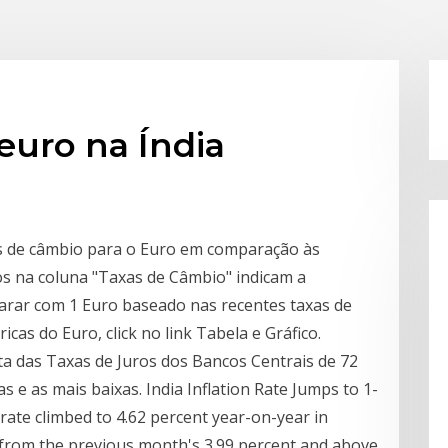
euro na Índia
xas de câmbio para o Euro em comparação às
os na coluna "Taxas de Câmbio" indicam a
rar com 1 Euro baseado nas recentes taxas de
icas do Euro, click no link Tabela e Gráfico.
ta das Taxas de Juros dos Bancos Centrais de 72
as e as mais baixas. India Inflation Rate Jumps to 1-
n rate climbed to 4.62 percent year-on-year in
, from the previous month's 3.99 percent and above