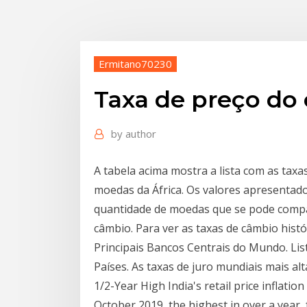
Ermitano70230
Taxa de preço do 
by
author
A tabela acima mostra a lista com as ta
moedas da África. Os valores apresentad
quantidade de moedas que se pode compa
câmbio. Para ver as taxas de câmbio histór
Principais Bancos Centrais do Mundo. Lis
Países. As taxas de juro mundiais mais alt
1/2-Year High India's retail price inflatio
October 2019, the highest in over a year