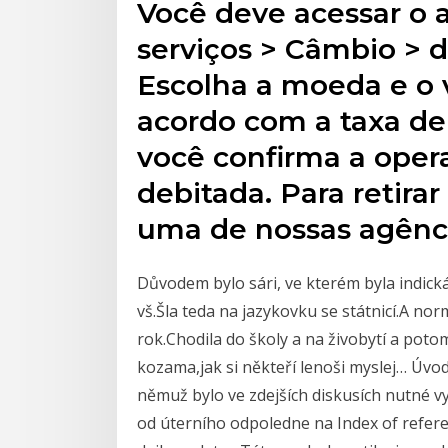
Você deve acessar o 
serviços > Câmbio > d
Escolha a moeda e o v
acordo com a taxa d
você confirma a oper
debitada. Para retira
uma de nossas agência
Důvodem bylo sári, ve kterém byla indick
vš.Šla teda na jazykovku se státnicí.A nor
rok.Chodila do školy a na živobytí a potom
kozama,jak si někteří lenoši myslej… Úvod
němuž bylo ve zdejších diskusích nutné vy
od úterního odpoledne na Index of refere