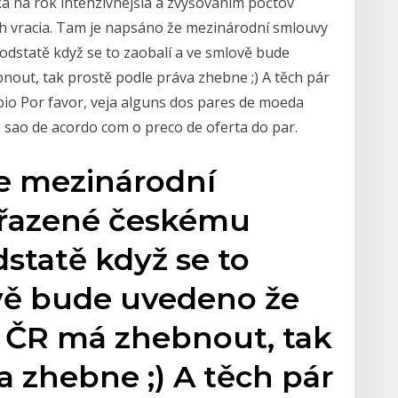
ka na rok intenzívnejšia a zvyšovaním počtov
ch vracia. Tam je napsáno že mezinárodní smlouvy
dstatě když se to zaobalí a ve smlově bude
out, tak prostě podle práva zhebne ;) A těch pár
io Por favor, veja alguns dos pares de moeda
s sao de acordo com o preco de oferta do par.
e mezinárodní
dřazené českému
dstatě když se to
ově bude uvedeno že
l ČR má zhebnout, tak
a zhebne ;) A těch pár