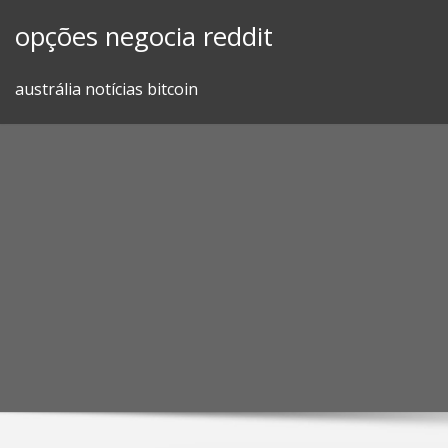
Skip
opções negocia reddit
to
content
austrália notícias bitcoin