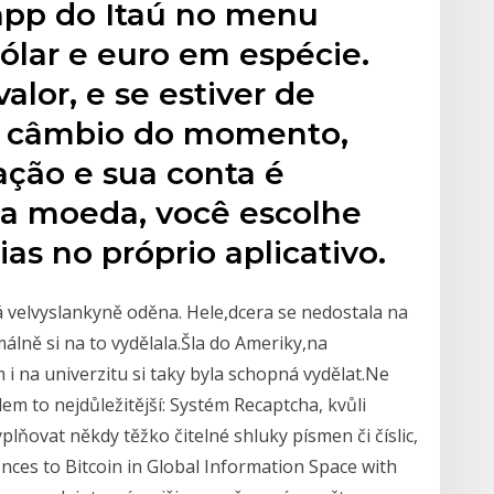
app do Itaú no menu
ólar e euro em espécie.
alor, e se estiver de
e câmbio do momento,
ação e sua conta é
r a moeda, você escolhe
s no próprio aplicativo.
á velvyslankyně oděna. Hele,dcera se nedostala na
málně si na to vydělala.Šla do Ameriky,na
 i na univerzitu si taky byla schopná vydělat.Ne
em to nejdůležitější: Systém Recaptcha, kvůli
plňovat někdy těžko čitelné shluky písmen či číslic,
nces to Bitcoin in Global Information Space with