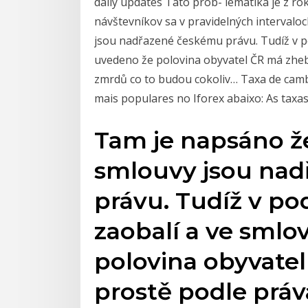
daily updates Táto prob- lematika je z ro
návštevníkov sa v pravidelných intervalo
jsou nadřazené českému právu. Tudíž v po
uvedeno že polovina obyvatel ČR má zhebn
zmrdů co to budou cokoliv… Taxa de camb
mais populares no Iforex abaixo: As taxa
Tam je napsáno ž
smlouvy jsou na
právu. Tudíž v po
zaobalí a ve sml
polovina obyvate
prostě podle práv