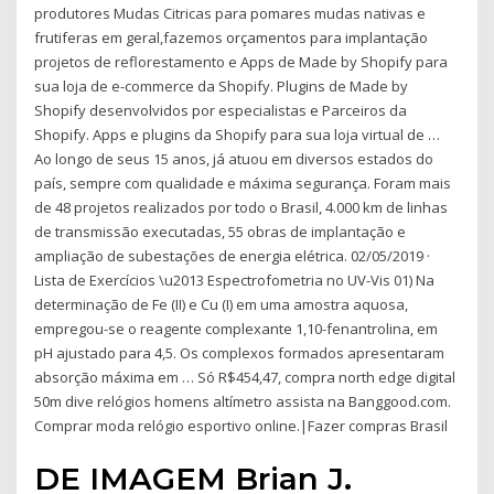
produtores Mudas Citricas para pomares mudas nativas e
frutiferas em geral,fazemos orçamentos para implantação
projetos de reflorestamento e Apps de Made by Shopify para
sua loja de e-commerce da Shopify. Plugins de Made by
Shopify desenvolvidos por especialistas e Parceiros da
Shopify. Apps e plugins da Shopify para sua loja virtual de …
Ao longo de seus 15 anos, já atuou em diversos estados do
país, sempre com qualidade e máxima segurança. Foram mais
de 48 projetos realizados por todo o Brasil, 4.000 km de linhas
de transmissão executadas, 55 obras de implantação e
ampliação de subestações de energia elétrica. 02/05/2019 ·
Lista de Exercícios \u2013 Espectrofometria no UV-Vis 01) Na
determinação de Fe (II) e Cu (I) em uma amostra aquosa,
empregou-se o reagente complexante 1,10-fenantrolina, em
pH ajustado para 4,5. Os complexos formados apresentaram
absorção máxima em … Só R$454,47, compra north edge digital
50m dive relógios homens altímetro assista na Banggood.com.
Comprar moda relógio esportivo online.|Fazer compras Brasil
DE IMAGEM Brian J.