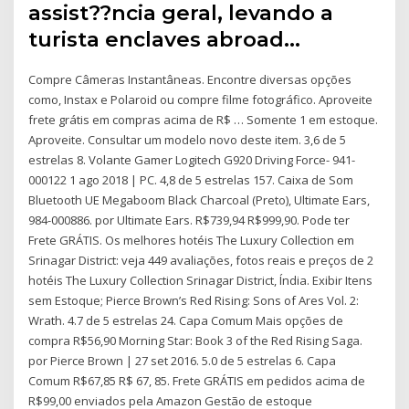
assist??ncia geral, levando a
turista enclaves abroad…
Compre Câmeras Instantâneas. Encontre diversas opções
como, Instax e Polaroid ou compre filme fotográfico. Aproveite
frete grátis em compras acima de R$ … Somente 1 em estoque.
Aproveite. Consultar um modelo novo deste item. 3,6 de 5
estrelas 8. Volante Gamer Logitech G920 Driving Force- 941-
000122 1 ago 2018 | PC. 4,8 de 5 estrelas 157. Caixa de Som
Bluetooth UE Megaboom Black Charcoal (Preto), Ultimate Ears,
984-000886. por Ultimate Ears. R$739,94 R$999,90. Pode ter
Frete GRÁTIS. Os melhores hotéis The Luxury Collection em
Srinagar District: veja 449 avaliações, fotos reais e preços de 2
hotéis The Luxury Collection Srinagar District, Índia. Exibir Itens
sem Estoque; Pierce Brown’s Red Rising: Sons of Ares Vol. 2:
Wrath. 4.7 de 5 estrelas 24. Capa Comum Mais opções de
compra R$56,90 Morning Star: Book 3 of the Red Rising Saga.
por Pierce Brown | 27 set 2016. 5.0 de 5 estrelas 6. Capa
Comum R$67,85 R$ 67, 85. Frete GRÁTIS em pedidos acima de
R$99,00 enviados pela Amazon Gestão de estoque