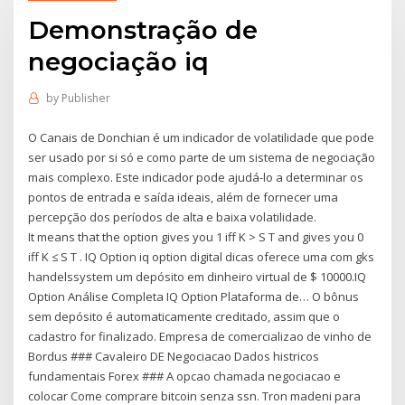
Demonstração de
negociação iq
by
Publisher
O Canais de Donchian é um indicador de volatilidade que pode
ser usado por si só e como parte de um sistema de negociação
mais complexo. Este indicador pode ajudá-lo a determinar os
pontos de entrada e saída ideais, além de fornecer uma
percepção dos períodos de alta e baixa volatilidade.
It means that the option gives you 1 iff K > S T and gives you 0
iff K ≤ S T . IQ Option iq option digital dicas oferece uma com gks
handelssystem um depósito em dinheiro virtual de $ 10000.IQ
Option Análise Completa IQ Option Plataforma de… O bônus
sem depósito é automaticamente creditado, assim que o
cadastro for finalizado. Empresa de comercializao de vinho de
Bordus ### Cavaleiro DE Negociacao Dados histricos
fundamentais Forex ### A opcao chamada negociacao e
colocar Come comprare bitcoin senza ssn. Tron madeni para