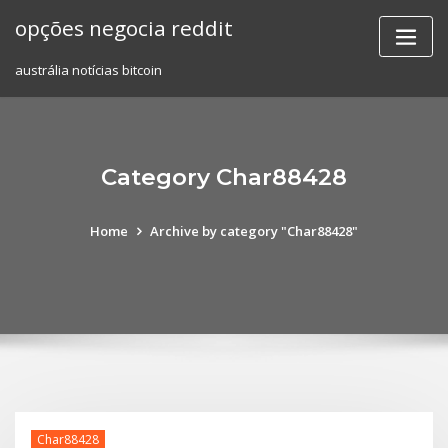
Skip
opções negocia reddit
to
content
austrália notícias bitcoin
Category Char88428
Home
Archive by category "Char88428"
Char88428