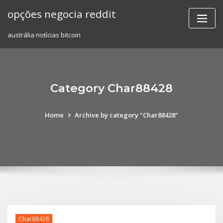
Skip
opções negocia reddit
to
content
austrália notícias bitcoin
Category Char88428
Home
Archive by category "Char88428"
Char88428