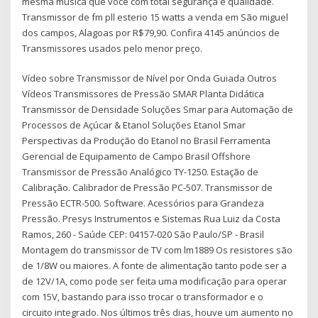
mesma música que você com total segurança e qualidade.
Transmissor de fm pll esterio 15 watts a venda em São miguel
dos campos, Alagoas por R$79,90. Confira 4145 anúncios de
Transmissores usados pelo menor preço.
Vídeo sobre Transmissor de Nível por Onda Guiada Outros
Vídeos Transmissores de Pressão SMAR Planta Didática
Transmissor de Densidade Soluções Smar para Automação de
Processos de Açúcar & Etanol Soluções Etanol Smar
Perspectivas da Produção do Etanol no Brasil Ferramenta
Gerencial de Equipamento de Campo Brasil Offshore
Transmissor de Pressão Analógico TY-1250. Estação de
Calibração. Calibrador de Pressão PC-507. Transmissor de
Pressão ECTR-500. Software. Acessórios para Grandeza
Pressão. Presys Instrumentos e Sistemas Rua Luiz da Costa
Ramos, 260 - Saúde CEP: 04157-020 São Paulo/SP - Brasil
Montagem do transmissor de TV com lm1889 Os resistores são
de 1/8W ou maiores. A fonte de alimentação tanto pode ser a
de 12V/1A, como pode ser feita uma modificação para operar
com 15V, bastando para isso trocar o transformador e o
circuito integrado. Nos últimos três dias, houve um aumento no