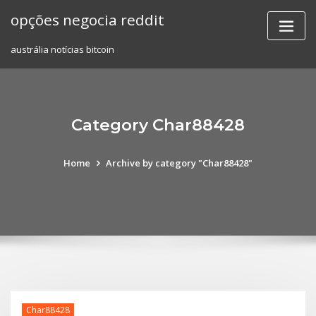
Skip
opções negocia reddit
to
content
austrália notícias bitcoin
Category Char88428
Home
Archive by category "Char88428"
Char88428