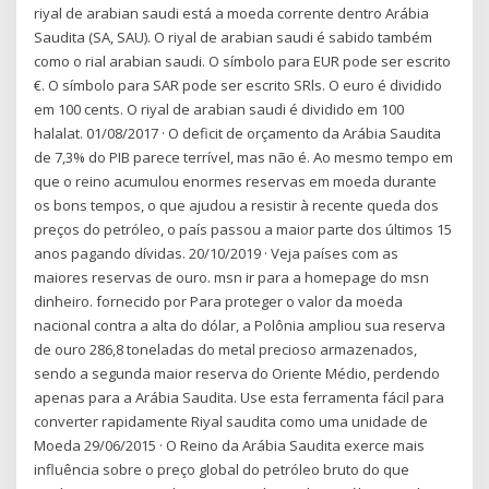
riyal de arabian saudi está a moeda corrente dentro Arábia
Saudita (SA, SAU). O riyal de arabian saudi é sabido também
como o rial arabian saudi. O símbolo para EUR pode ser escrito
€. O símbolo para SAR pode ser escrito SRls. O euro é dividido
em 100 cents. O riyal de arabian saudi é dividido em 100
halalat. 01/08/2017 · O deficit de orçamento da Arábia Saudita
de 7,3% do PIB parece terrível, mas não é. Ao mesmo tempo em
que o reino acumulou enormes reservas em moeda durante
os bons tempos, o que ajudou a resistir à recente queda dos
preços do petróleo, o país passou a maior parte dos últimos 15
anos pagando dívidas. 20/10/2019 · Veja países com as
maiores reservas de ouro. msn ir para a homepage do msn
dinheiro. fornecido por Para proteger o valor da moeda
nacional contra a alta do dólar, a Polônia ampliou sua reserva
de ouro 286,8 toneladas do metal precioso armazenados,
sendo a segunda maior reserva do Oriente Médio, perdendo
apenas para a Arábia Saudita. Use esta ferramenta fácil para
converter rapidamente Riyal saudita como uma unidade de
Moeda 29/06/2015 · O Reino da Arábia Saudita exerce mais
influência sobre o preço global do petróleo bruto do que