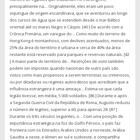
principalmente na… Originalmente, eles eram um povo
viquingue de origem escandinava, que se aventurou ao longo
dos cursos de água que se estendem desde o mar Báltico
oriental até os mares Negro e Cáspio. [40 ] De acordo com a
Crônica Primária, um varegue do… Como muito do terreno de
Hong Kong é montanhoso, com declives acentuados, menos de
25% da área do território é urbana e cerca de 40% da área
restante está reservado para parques e reservas naturais. [42
] A maior parte do território de… Restrições de visto também
podem ser impostas quando nacionais de outro país são
vistos como mais propensos a serem terroristas ou criminosos,
ou por ditaduras ou regimes autocráticos que acreditam que a
influência estrangeira é uma ameaça… Estima-se que cada
legião tivesse, em média, 5 000 soldados. [86 ] Durante e após
a Segunda Guerra Civil da República de Roma, Augusto reduziu
o número de legiões, superior a 60, para apenas 28. [87 ]
Durante os três séculos seguintes, o… Com uma posição de
importância estratégica na foz do Golfo Pérsico, o país faz
fronteira com os Emirados Árabes Unidos a noroeste, Arábia
Saudita a oeste, e Iémen ao sul e sudoeste, e compartilha