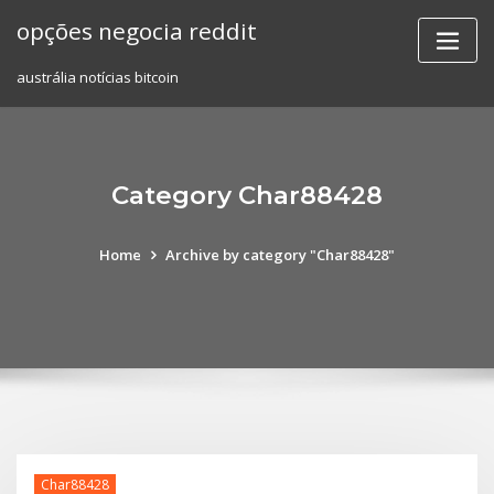
Skip
opções negocia reddit
to
content
austrália notícias bitcoin
Category Char88428
Home
Archive by category "Char88428"
Char88428