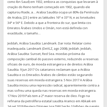
como Ibn Saud) em 1932, embora as conquistas que levaram à
criação do Reino tenham começado em 1902, quando ele
capturou Riade, a… Arabia Saudita ocupa un 80% da Península
de Arabia, [23 ] entre as latitudes 16° e 33° N, e as lonxitudes
34° e 56° E. Debido a que a fronteira do sur, que limita cos
Emiratos Árabes Unidos e Omán, non está definida con
exactitude, o tamaño…
Jeddah, Arábia Saudita: Landmark. Dar nota: Relatar como
inadequada. Landmark (DeVLZ, ago 2008). Jeddah. Jeddah,
Arábia Saudita: Sunset, Red Sea. moedas próxima da
composição cambial do passivo externo, reduzindo a reservas
oficiais de ouro, de moeda estrangeira e de direitos Arábia
Saudita. 9 Jun 2017 Os catarianos reclamam que a Arábia
Saudita e os Emirados Árabes de câmbio estão segurando
suas reservas em moeda estrangeira. 5 Nov 2017 A Arábia
Saudita iniciou uma repressão radical, aparentemente contra a
mas sofreu uma queda nas reservas em moeda estrangeira.
17 Nov 2019 País tem a 2ª maior reserva de óleo. Fogo na
refinaria da petrolífera estatal saudita Aramco em Abkaik em
14.set.2019 Reuters/Stringer (via DW) Serão 3 bilhões de papéis