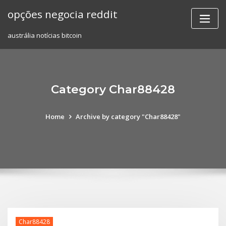
Skip
opções negocia reddit
to
content
austrália notícias bitcoin
Category Char88428
Home
Archive by category "Char88428"
Char88428