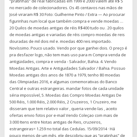
“pratinhas” de real fabricadas em 1999 e 2000 valem até R$ 5
no mercado de colecionadores. Os 45 centavos nas mãos de
José viraram R$ 30 Foto: Guilherme Pinto / Extra — Ao procurar
figurinhas num local que também compra e vende moedas …
20 Quilos de moedas antigas de réis R$400 tudo ou . 20 quilos
de moedas antigas e variadas de réis compro moedas de reis
douradas de mil dois mil e. moedas 400 reis importado.
Novíssimo. Pouco usado. Vendo por que ganhei dois. O preço é
pra desfazer logo, não tem mais uso para m Compra venda de
antigüidades, compra e venda - Salvador, Bahia. 4. Vendo
Moedas Antigas. Arte e Antiguidades Salvador / Bahia. Possuo
Moedas antigas dos anos de 1870 a 1979, tenho 80 moedas
das Olimpiadas 2016, e algumas comemorativas do Banco
Central e outras estrangeiras. mandar fotos de cada unidade
séria impossível, 5. Moedas das Compro Moedas Antigas De
500 Réis, 1.000 Réis, 2.000 Réis, 2 Cruzeiros, 1 Cruzeiro, me
disseram que tem relativo valor , queria vende-las , aceito
ofertas envio fotos por e-mail Vendo Coleçao com mais de
3.000 Itens entre Notas antigas de Reis, cruzeiros,
estrangeiras= 1.259 no total das Cedulas. 15/09/2014 · Há
pouco menos de um mês, ele descobriu que as “pratinhas” de