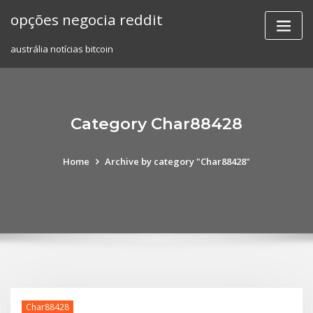
Skip
opções negocia reddit
to
content
austrália notícias bitcoin
Category Char88428
Home
Archive by category "Char88428"
Char88428