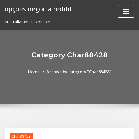
Skip
opções negocia reddit
to
content
austrália notícias bitcoin
Category Char88428
Home
Archive by category "Char88428"
Char88428