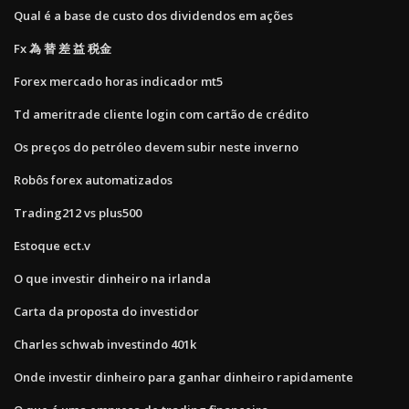
Qual é a base de custo dos dividendos em ações
Fx 為 替 差 益 税金
Forex mercado horas indicador mt5
Td ameritrade cliente login com cartão de crédito
Os preços do petróleo devem subir neste inverno
Robôs forex automatizados
Trading212 vs plus500
Estoque ect.v
O que investir dinheiro na irlanda
Carta da proposta do investidor
Charles schwab investindo 401k
Onde investir dinheiro para ganhar dinheiro rapidamente