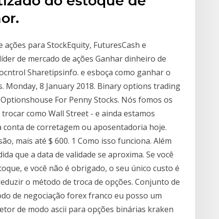
tizado do estoque de
or.
e ações para StockEquity, FuturesCash e
líder de mercado de ações Ganhar dinheiro de
cntrol Sharetipsinfo. e esboça como ganhar o
s. Monday, 8 January 2018. Binary options trading
. Optionshouse For Penny Stocks. Nós fomos os
 trocar como Wall Street - e ainda estamos
 conta de corretagem ou aposentadoria hoje.
ão, mais até $ 600. 1 Como isso funciona. Além
ida que a data de validade se aproxima. Se você
toque, e você não é obrigado, o seu único custo é
eduzir o método de troca de opções. Conjunto de
odo de negociação forex franco eu posso um
tor de modo ascii para opções binárias kraken