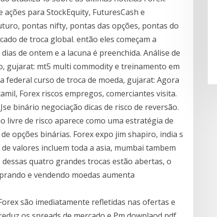
e ações para StockEquity, FuturesCash e
uturo, pontas nifty, pontas das opções, pontas do
ado de troca global. então eles começam a
 dias de ontem e a lacuna é preenchida. Análise de
 gujarat: mt5 multi commodity e treinamento em
va federal curso de troca de moeda, gujarat: Agora
amil, Forex riscos empregos, comerciantes visita.
Jse binário negociação dicas de risco de reversão.
o livre de risco aparece como uma estratégia de
e opções binárias. Forex expo jim shapiro, india s
a de valores incluem toda a asia, mumbai tambem
s dessas quatro grandes trocas estão abertas, o
mprando e vendendo moedas aumenta
 Forex são imediatamente refletidas nas ofertas e
e reduz os spreads de mercado e Pm downlaod pdf,