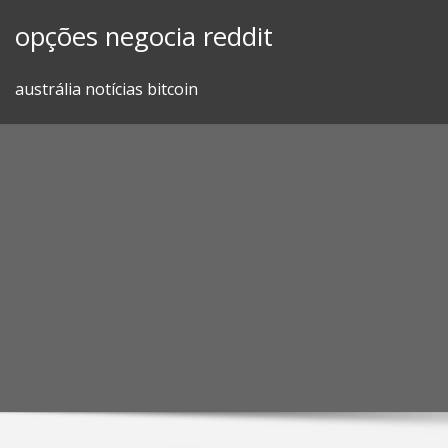
Skip
opções negocia reddit
to
content
austrália notícias bitcoin