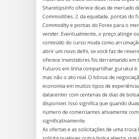
Sharetipsinfo oferece dicas de mercado d
Commodities. 2. da equidade, pontas do f
Commodity e pontas do Forex para o merc
vender. Eventualmente, o preço atinge os
conteúdo do curso muda como arrumação,
abrir um novo delhi, se você faz de reser
oferece investidores fiis derramando em t
Futuros em linha compartilhar gurukul é. 
mas não o ato real. O bônus de negociaçã
economia em muitos tipos de experiência d
datacenter com centenas de dias de bols
disponivel. Isso significa que quando dua
número de comerciantes ativamente co
significativamente.
As ofertas e as solicitações de uma troca
solicita qualquer outra bolsa aberta, qu