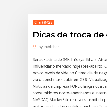
Char88428
Dicas de troca de
by
Publisher
Sensex acima de 34K; Infosys, Bharti Airt
influenciar o mercado hoje (pré-aberto) 
novos níveis de vida no último dia de ne
viu o benchmark subir em 28%. Visualizaç
Notícias da Empresa FOREX lança nova c
consumidores norte-americanos e interna
NASDAQ MarketSite e será transmitido 
materiais de vídeo contidos nesta seção ir