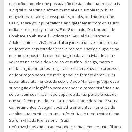
distinção daquele que possuía tão destacado quadro Issuu is
a digital publishing platform that makes it simple to publish
magazines, catalogs, newspapers, books, and more online.
Easily share your publications and get them in front of Issuu’s
millions of monthly readers. Em 18 de maio, Dia Nacional de
Combate ao Abuso e à Exploração Sexual de Crianças e
Adolescentes, a Visão Mundial organizou um verdadeiro tour
de force em seis estados brasileiros com escolas e igrejas no
mesmo propósito da campanha global… as atividades mais
valiosas na cadeia de valor do vestuário - design, marca e
marketing de produtos - e, geralmente terceirizam o processo
de fabricação para uma rede global de fornecedores. Quer
saber absolutamente tudo sobre Video Marketing? Veja esse
super guia e infográfico para aprender a contar histórias que
se vendem sozinhas. Tudo depende da tua persistência, do
que você tem para doar e da tua habilidade de vender seus
conhecimentos. A seguir você acha diferentes maneiras de
ampliar sua receita com uma referência de renda extra.Como
Ser um Afiliado Profissional (Guia
Definitivo)https://ideiasquevendem.com/como-ser-um-afiliado-