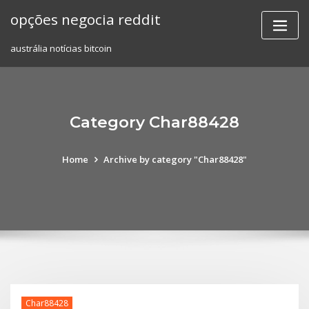
Skip
opções negocia reddit
to
content
austrália notícias bitcoin
Category Char88428
Home
Archive by category "Char88428"
Char88428