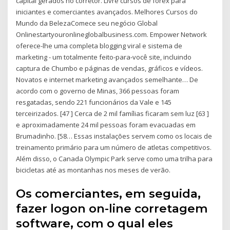
capital gerados no corretor. Livre cursos de forex para
iniciantes e comerciantes avançados. Melhores Cursos do
Mundo da BelezaComece seu negócio Global
Onlinestartyouronlineglobalbusiness.com. Empower Network
oferece-lhe uma completa blogging viral e sistema de
marketing - um totalmente feito-para-você site, incluindo
captura de Chumbo e páginas de vendas, gráficos e vídeos.
Novatos e internet marketing avançados semelhante… De
acordo com o governo de Minas, 366 pessoas foram
resgatadas, sendo 221 funcionários da Vale e 145
terceirizados. [47 ] Cerca de 2 mil famílias ficaram sem luz [63 ]
e aproximadamente 24 mil pessoas foram evacuadas em
Brumadinho. [58… Essas instalações servem como os locais de
treinamento primário para um número de atletas competitivos.
Além disso, o Canada Olympic Park serve como uma trilha para
bicicletas até as montanhas nos meses de verão.
Os comerciantes, em seguida,
fazer logon on-line corretagem
software, com o qual eles