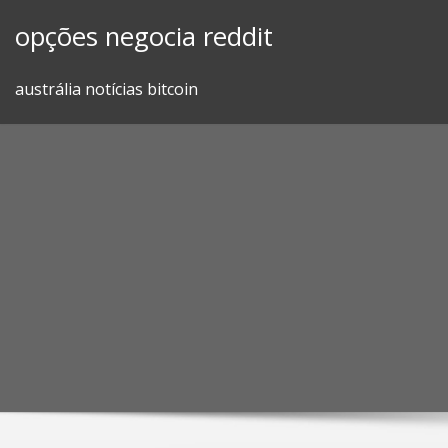
Skip
opções negocia reddit
to
content
austrália notícias bitcoin