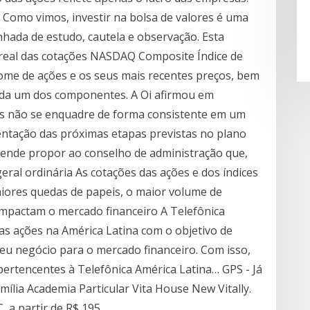
. Como vimos, investir na bolsa de valores é uma
nhada de estudo, cautela e observação. Esta
real das cotações NASDAQ Composite Índice de
ome de ações e os seus mais recentes preços, bem
 cada um dos componentes. A Oi afirmou em
es não se enquadre de forma consistente em um
ntação das próximas etapas previstas no plano
etende propor ao conselho de administração que,
eral ordinária As cotações das ações e dos índices
aiores quedas de papeis, o maior volume de
impactam o mercado financeiro A Telefônica
as ações na América Latina com o objetivo de
u negócio para o mercado financeiro. Com isso,
pertencentes à Telefônica América Latina… GPS - Já
ília Academia Particular Vita House New Vitally.
, a partir de R$ 195.