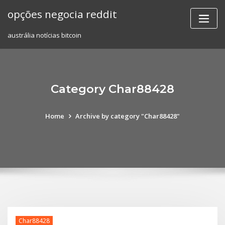
Skip
opções negocia reddit
to
content
austrália notícias bitcoin
Category Char88428
Home
Archive by category "Char88428"
Char88428