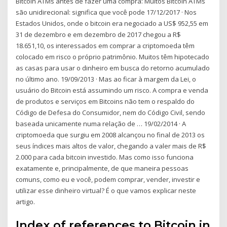
Bitcoin ATMs antes de fazer uma compra: Muitos Bitcoin ATMs
são unidirecional: significa que você pode 17/12/2017 · Nos
Estados Unidos, onde o bitcoin era negociado a US$ 952,55 em
31 de dezembro e em dezembro de 2017 chegou a R$
18.651,10, os interessados em comprar a criptomoeda têm
colocado em risco o próprio patrimônio. Muitos têm hipotecado
as casas para usar o dinheiro em busca do retorno acumulado
no último ano. 19/09/2013 · Mas ao ficar à margem da Lei, o
usuário do Bitcoin está assumindo um risco. A compra e venda
de produtos e serviços em Bitcoins não tem o respaldo do
Código de Defesa do Consumidor, nem do Código Civil, sendo
baseada unicamente numa relação de … 19/02/2014 · A
criptomoeda que surgiu em 2008 alcançou no final de 2013 os
seus índices mais altos de valor, chegando a valer mais de R$
2.000 para cada bitcoin investido. Mas como isso funciona
exatamente e, principalmente, de que maneira pessoas
comuns, como eu e você, podem comprar, vender, investir e
utilizar esse dinheiro virtual? É o que vamos explicar neste
artigo.
Index of references to Bitcoin in