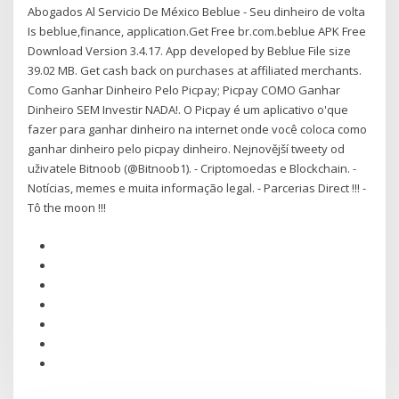
Abogados Al Servicio De México Beblue - Seu dinheiro de volta
Is beblue,finance, application.Get Free br.com.beblue APK Free
Download Version 3.4.17. App developed by Beblue File size
39.02 MB. Get cash back on purchases at affiliated merchants.
Como Ganhar Dinheiro Pelo Picpay; Picpay COMO Ganhar
Dinheiro SEM Investir NADA!. O Picpay é um aplicativo o'que
fazer para ganhar dinheiro na internet onde você coloca como
ganhar dinheiro pelo picpay dinheiro. Nejnovější tweety od
uživatele Bitnoob (@Bitnoob1). - Criptomoedas e Blockchain. -
Notícias, memes e muita informação legal. - Parcerias Direct !!! -
Tô the moon !!!