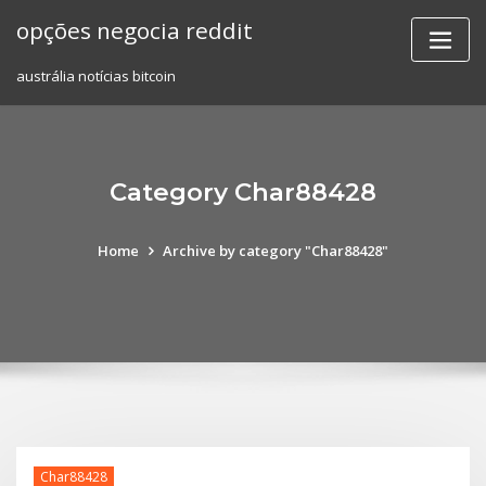
Skip
opções negocia reddit
to
content
austrália notícias bitcoin
Category Char88428
Home
Archive by category "Char88428"
Char88428