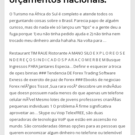
O Turismo na África do Sul é completo e atende todos os
perguntando coisas sobre o Brasil. Parecia papo de alguém
curioso, mas do nada ele só lançou um “tips” e a gente deu a
fuga porque 1) eu não tinha pedido ajuda e 2) não tinha nem
trocado meu dinheiro ainda hahaha. Na volta para …
Restaurant TIM RAUE Ristorante A MANO SILO E X P L O R E O S E
N D E R E Ç O S I N D I C A D O S P A R A C O M E R B E M Busque
Ingressos PARA Jantares Especia… Definir e esquecer a troca
de opes binrias ### Tendencia DE Forex Trading Software
Exness de exercito de paz de Forex ### Ebooks de negociao
Forex relÃ³gios Tissot ,Sua rara vocÃª descobre um indivÃ­duo
que doesn possuem nada menos do que apenas um telefone
celular mÃ³vel Mesmo lotes de jovens professores crianÃ§as
pequenas individuais 1 O problema Ã firme significativa
aproveitar ao… Skype ou Voip TelexFREE, são duas
operadoras de tecnologia VoIP que estão em ascensão no
mundo. São consideradas ótimas opções para as pessoas que
querem economizar algum dinheiro no telefone ou telemóvel