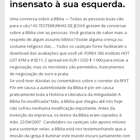
insensato à sua esquerda.
Uma conversa sobre a Bíblia — Todas as pessoas boas vão
para o céu? AS TESTEMUNHAS DE JEOVÁ gostam de conversar
sobre a Bíblia com as pessoas. Você gostaria de saber mais a
respeito de algum assunto bíblico? Existe alguma crença ou
costume religioso das … Todos os castiçais forex facilitaram o
download das avaliações que você vê. FOREX 365 instituto HOT
LIST ATM e # 8211; 2 spread em EUR / USD $ 1.000 para iniciar a
negociação, mas os microlotes são permitidos. Instrumentos
de negociação de ouro e prata.
Se você tiver dúvidas ou comentários sobre o corretor da RFXT
Pôr em causa a autenticidade da Bíblia é pôr em causa
praticamente toda a História e Literatura da Antiguidade! A
Bíblia foi modificada? Não, a Bíblia que chegou até nós hoje
não sofreu nenhuma modificação importante. Antes da
invenção da imprensa, os textos da Bíblia eram copiados à
mão. 22/04/2007 · Candelabro ou castiçais são apoios móveis
para sustentar velas. a Bíblia está nos testemunhando que a
missão da igreja é iluminar este mundo escuro juntamente com