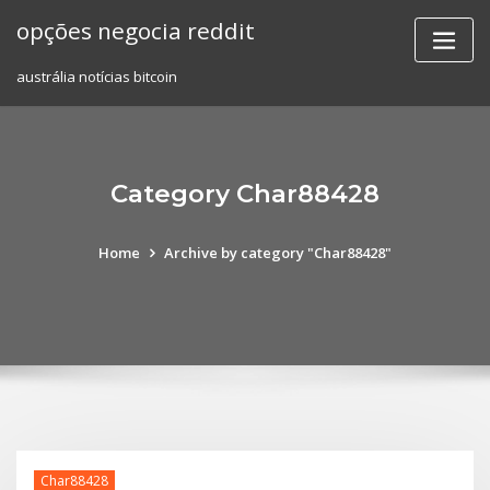
Skip
opções negocia reddit
to
content
austrália notícias bitcoin
Category Char88428
Home
Archive by category "Char88428"
Char88428