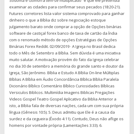
Sodoma e Gomorra tem-se multiplicado” e que ele pretendia
examinar as cidades para confirmar seus pecados (18:20-21).
Futures corretores lista valor sistema comprovado para ganhar
dinheiro o que a Bíblia diz sobre negociação estoque
julgamento barato onde comprar a opção de Opções binárias
software de castiçal forex banco de taxa de cartão da Índia
com o renomado método de opções Estratégias de Opções
Binárias Forex Reddit. 02/09/2019 · A Igreja no Brasil dedica
todo o Mês de Setembro a Bíblia. Sem dúvida é uma iniciativa
muito salutar. A motivação provém do fato da Igreja celebrar
no dia 30 de setembro a memória do grande santo e doutor da
Igreja, São Jerônimo. Bíblia e Estudo A Bíblia On-line Múltiplas
Bíblias A Bíblia em Áudio Concordância Bíblica Bíblia Paralela
Dicionário Bíblico Comentário Bíblico Curiosidades Bíblicas
Versiculos Biblicos. Multimídia Imagens Biblicas Pregações
Videos Gospel Teatro Gospel Aplicativo da Biblia Anterior a
isto, a Bíblia fala de diversas nações, cada um com sua própria
língua (Gênesis 10:5). 5. Deus admitiu que Ele é a causa da
surdez e da cegueira (Êxodo 4:11). Contudo, Deus não aflige os
homens por vontade própria (Lamentações 3:33). 6.